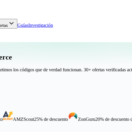
Guías
Investigación
ertas
erce
timos los códigos que de verdad funcionan.
30+ ofertas verificadas
ac
Scout
25% de descuento
ZonGuru
20% de descuento de por…