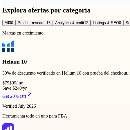
Explora ofertas por categoría
All
30
Product research
16
Analytics & profit
12
Listings & SEO
8
So
Marcas en crecimiento
Helium 10
30% de descuento verificado en Helium 10 con prueba del checkout, 
$79
$99
/mo
Save $240/yr
Get 20% Off
Verified July 2026
Herramienta todo en uno para FBA