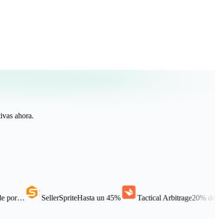
tivas ahora.
SellerSprite
Hasta un 45%
Tactical Arbitrage
20% de descuento an