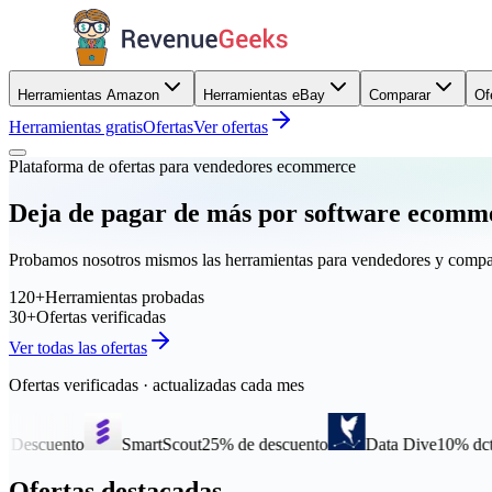
Herramientas Amazon
Herramientas eBay
Comparar
Of
Herramientas gratis
Ofertas
Ver ofertas
Plataforma de ofertas para vendedores ecommerce
Deja de pagar de más por software ecomm
Probamos nosotros mismos las herramientas para vendedores y compar
120+
Herramientas probadas
30+
Ofertas verificadas
Ver todas las ofertas
Ofertas verificadas · actualizadas cada mes
SmartScout
25% de descuento
Data Dive
10% dcto
AMZ
Ofertas destacadas