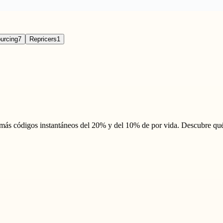
urcing
7
Repricers
1
más códigos instantáneos del 20% y del 10% de por vida. Descubre qué