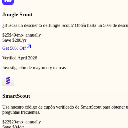
Jungle Scout
¿Buscas un descuento de Jungle Scout? Obtén hasta un 50% de descuent
$25
$49
/mo
·
annually
Save $288/yr
Get 50% Off
Verified April 2026
Investigación de mayoreo y marcas
SmartScout
Usa nuestro código de cupón verificado de SmartScout para obtener un 
preguntas frecuentes.
$22
$29
/mo
·
annually
Save $84/yr