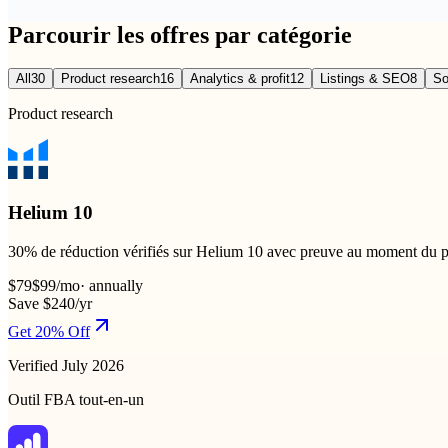
Parcourir les offres par catégorie
All
30
Product research
16
Analytics & profit
12
Listings & SEO
8
So
Product research
Helium 10
30% de réduction vérifiés sur Helium 10 avec preuve au moment du pa
$79
$99
/mo
·
annually
Save $240/yr
Get 20% Off
Verified July 2026
Outil FBA tout-en-un