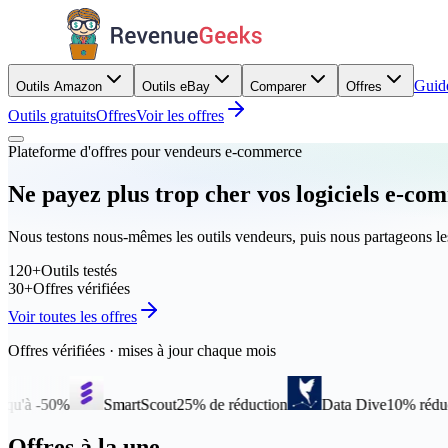
Guid
Outils Amazon
Outils eBay
Comparer
Offres
Outils gratuits
Offres
Voir les offres
Plateforme d'offres pour vendeurs e-commerce
Ne payez plus trop cher vos logiciels e-c
Nous testons nous-mêmes les outils vendeurs, puis nous partageons le
120+
Outils testés
30+
Offres vérifiées
Voir toutes les offres
Offres vérifiées · mises à jour chaque mois
SmartScout
25% de réduction
Data Dive
10% réduc.
AMZ
Offres à la une