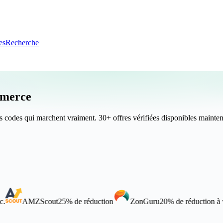
es
Recherche
ommerce
s codes qui marchent vraiment.
30+ offres vérifiées
disponibles mainten
Scout
25% de réduction
ZonGuru
20% de réduction à vie
Sel