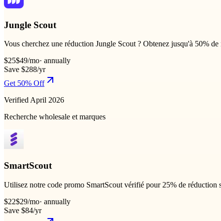
Jungle Scout
Vous cherchez une réduction Jungle Scout ? Obtenez jusqu'à 50% de rem
$25
$49
/mo
·
annually
Save $288/yr
Get 50% Off
Verified April 2026
Recherche wholesale et marques
SmartScout
Utilisez notre code promo SmartScout vérifié pour 25% de réduction s
$22
$29
/mo
·
annually
Save $84/yr