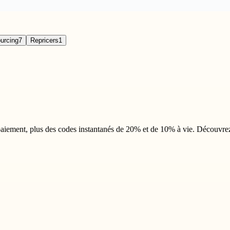
urcing
7
Repricers
1
iement, plus des codes instantanés de 20% et de 10% à vie. Découvrez