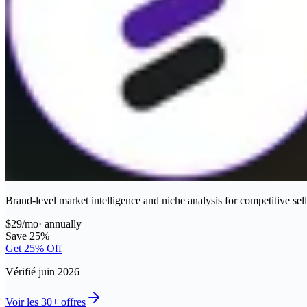
Brand-level market intelligence and niche analysis for competitive sell
$29/mo
·
annually
Save 25%
Get 25% Off
Vérifié juin 2026
Voir les 30+ offres