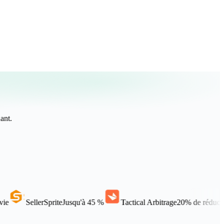
ant.
lerSprite
Jusqu'à 45 %
Tactical Arbitrage
20% de réduction sur l'a…