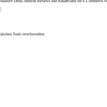
xklusive Deals, ehrliche Reviews und Rabattcodes für E-Commerce-Ve
 falschen Tools verschwendest.